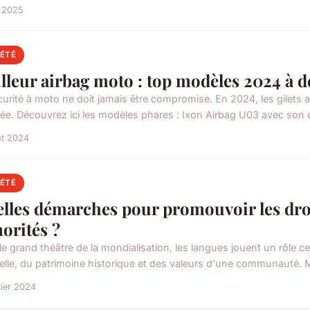
i 2025
IÉTÉ
lleur airbag moto : top modèles 2024 à 
curité à moto ne doit jamais être compromise. En 2024, les gilets
lée. Découvrez ici les modèles phares : Ixon Airbag U03 avec son de
ût 2024
IÉTÉ
lles démarches pour promouvoir les droi
orités ?
e grand théâtre de la mondialisation, les langues jouent un rôle cent
relle, du patrimoine historique et des valeurs d'une communauté. M
rier 2024