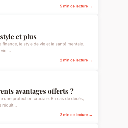
5 min de lecture →
style et plus
 finance, le style de vie et la santé mentale.
ie ...
2 min de lecture →
ents avantages offerts ?
re une protection cruciale. En cas de décès,
 réduit...
2 min de lecture →