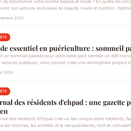
n de transformer votre routine beauté et mode ? En quête de consei
vrez nos astuces exclusives en beauté, mode et nutrition. Optimise
ptembre 2024
IÉTÉ
de essentiel en puériculture : sommeil p
ir un sommeil paisible pour votre bébé peut sembler un défi mon
s astuces pratiques, vous pouvez créer une atmosphère propice à
let 2024
IÉTÉ
rnal des résidents d'ehpad : une gazette 
ien
urnal des résidents d'Ehpad crée un lien unique entre habitants, fa
se les histoires, les activités et la vie quotidienne, tout en stimulant 