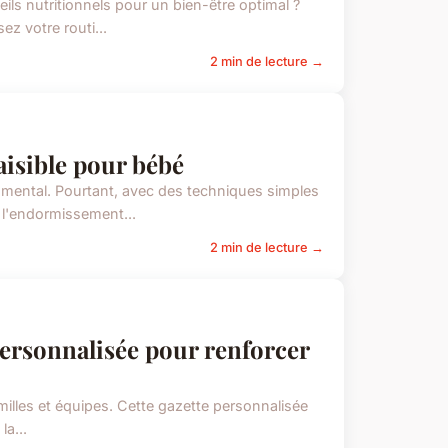
ls nutritionnels pour un bien-être optimal ?
z votre routi...
2 min de lecture →
aisible pour bébé
umental. Pourtant, avec des techniques simples
 l'endormissement...
2 min de lecture →
personnalisée pour renforcer
milles et équipes. Cette gazette personnalisée
la...