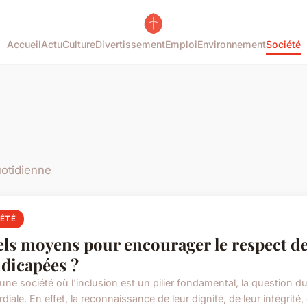
Accueil
Actu
Culture
Divertissement
Emploi
Environnement
Société
uotidienne
IÉTÉ
ls moyens pour encourager le respect de
dicapées ?
une société où l'inclusion est un pilier fondamental, la question 
diale. En effet, la reconnaissance de leur dignité, de leur intégrité, d