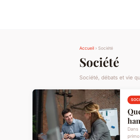
Accueil
› Société
Société
Société, débats et vie q
SOC
Que
han
Dans 
primor