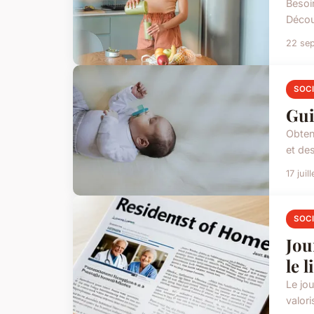
Besoi
Décou
22 se
SOC
Gui
Obten
et de
17 juil
SOC
Jou
le l
Le jo
valori