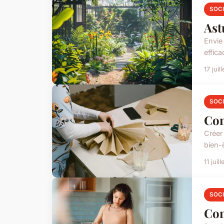
SOC
Ast
Envie
effica
17 juil
SOC
Com
Créer
bien-ê
11 juil
SOC
Con