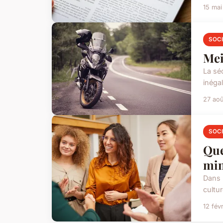
15 ma
SOC
Mei
La sé
inéga
27 ao
SOC
Que
min
Dans l
cultu
12 fév