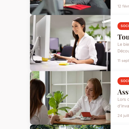
12 fév
SOC
Tou
Le bie
Découv
11 se
SOC
Ass
Lors 
d'inva
24 jui