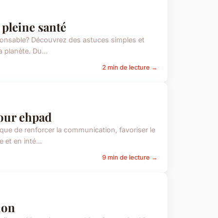
pleine santé
sponsable? Découvrez des astuces simples et
 planète. Du...
2 min de lecture →
our ehpad
ue de renforcer la communication, favoriser le
 et en inté...
9 min de lecture →
ion