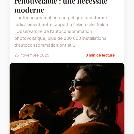
renouvelable : une nécessité
moderne
L'autoconsommation énergétique transforme
radicalement notre rapport à l'électricité. Selon
l'Observatoire de l'autoconsommation
photovoltaïque, plus de 200 000 installations
d'autoconsommation ont ét...
25 novembre 2025
8 min de lecture →