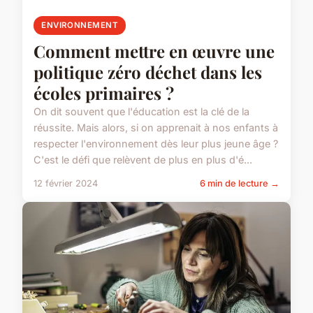
ENVIRONNEMENT
Comment mettre en œuvre une
politique zéro déchet dans les
écoles primaires ?
On dit souvent que l'éducation est la clé de la
réussite. Mais alors, si on apprenait à nos enfants à
respecter l'environnement dès leur plus jeune âge ?
C'est le défi que relèvent de plus en plus d'é...
12 février 2024
6 min de lecture →