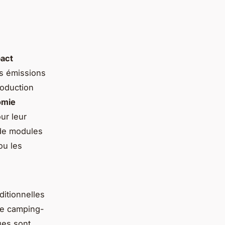
act
es émissions
roduction
omie
ur leur
 de modules
ou les
ditionnelles
me camping-
ues sont