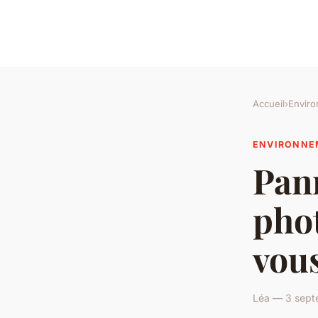
Accueil
›
Envir
ENVIRONNE
Pan
phot
vous
Léa — 3 sept