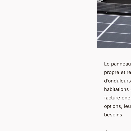
Le panneau s
propre et r
d’onduleurs
habitation
facture éne
options, le
besoins.