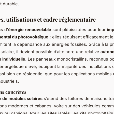
 durable.
, utilisations et cadre réglementaire
ns d'
énergie renouvelable
sont plébiscitées pour leur
imp
ental du photovoltaïque
: elles réduisent efficacement l
imitent la dépendance aux énergies fossiles. Grâce à la p
é solaire, il devient possible d’atteindre une relative
auton
 individuelle
. Les panneaux monocristallins, reconnus po
nergétique élevé, équipent la majorité des installations
ussi bien en résidentiel que pour les applications mobiles 
dustriels.
ns concrètes
on de modules solaires
s’étend des toitures de maisons tra
ions modernes et cabanes, voire sur des véhicules com
ux ou camions. Pour les sites isolés, les kits photovoltaïq