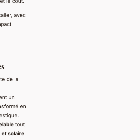
et le coût.
aller, avec
mpact
es
te de la
ent un
ansformé en
estique.
elable
tout
et solaire
.