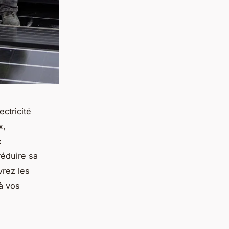
ectricité
x,
x
éduire sa
vrez les
à vos