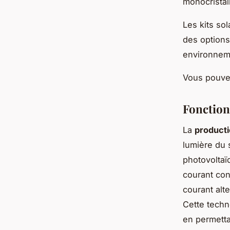
monocristall
Les kits so
des options
environneme
Vous pouvez
Fonction
La
productio
lumière du 
photovoltaï
courant con
courant alter
Cette techn
en permetta