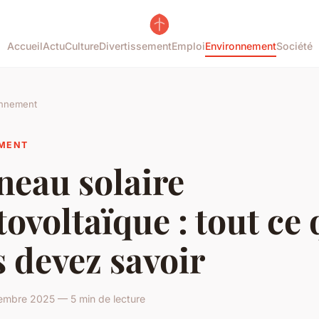
Accueil
Actu
Culture
Divertissement
Emploi
Environnement
Société
onnement
MENT
neau solaire
ovoltaïque : tout ce
 devez savoir
embre 2025 — 5 min de lecture