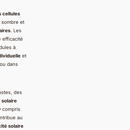
 cellules
t sombre et
aires
. Les
efficacité
dules à
ividuelle
et
 ou dans
stes, des
 solaire
y compris
ntribue au
ité solaire