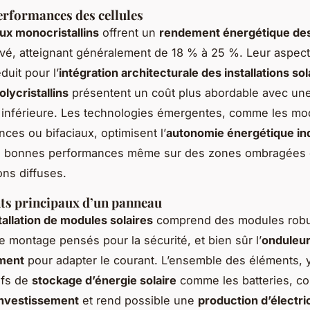
erformances des cellules
x monocristallins
offrent un
rendement énergétique des
vé, atteignant généralement de 18 % à 25 %. Leur aspec
duit pour l’
intégration architecturale des installations sol
lycristallins
présentent un coût plus abordable avec une 
 inférieure. Les technologies émergentes, comme les mo
ces ou bifaciaux, optimisent l’
autonomie énergétique ind
e bonnes performances même sur des zones ombragées
ons diffuses.
s principaux d’un panneau
tallation de modules solaires
comprend des modules robu
 montage pensés pour la sécurité, et bien sûr l’
onduleur
ment
pour adapter le courant. L’ensemble des éléments, 
ifs de
stockage d’énergie solaire
comme les batteries, co
investissement
et rend possible une
production d’électric