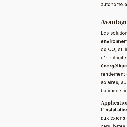
autonome et
Avantages
Les solutio
environnem
de CO₂ et l
d’électricit
énergétique
rendement é
solaires, a
bâtiments in
Applicatio
L’
installati
aux extens
cars, batea