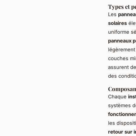
Types et p
Les
panneau
solaires
éle
uniforme sé
panneaux po
légèrement
couches min
assurent d
des conditi
Composant
Chaque
ins
systèmes de
fonctionne
les disposit
retour sur 