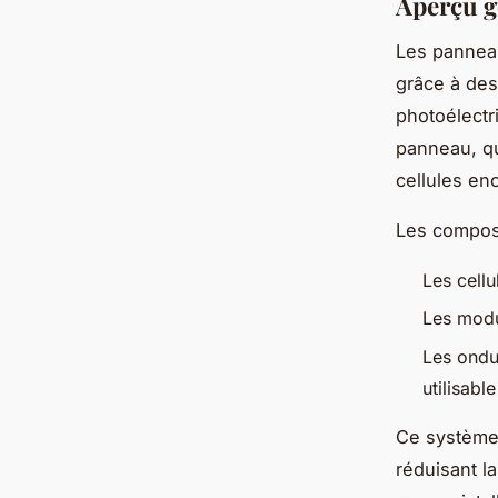
Aperçu g
Les panneau
grâce à des
photoélectr
panneau, qu
cellules en
Les composa
Les cellu
Les modu
Les ondul
utilisable
Ce système 
réduisant l