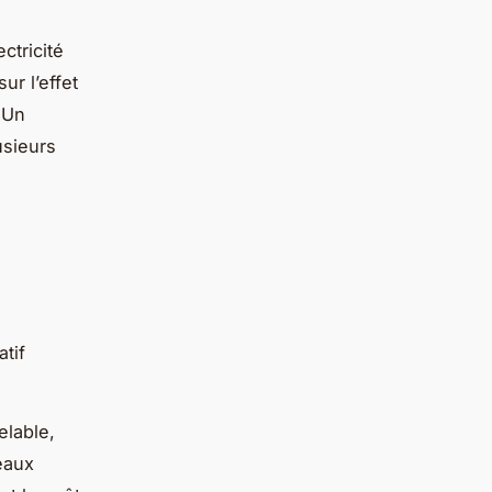
ctricité
r l’effet
 Un
usieurs
atif
elable,
eaux