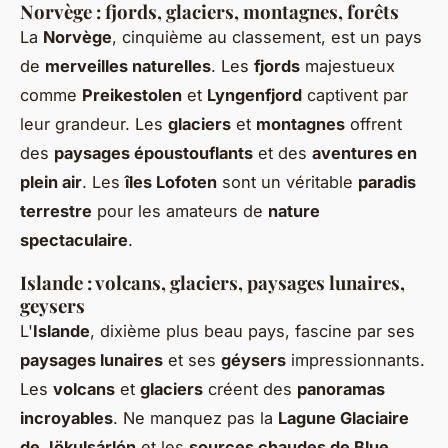
Norvège : fjords, glaciers, montagnes, forêts
La
Norvège
, cinquième au classement, est un pays
de
merveilles naturelles
. Les
fjords
majestueux
comme
Preikestolen
et
Lyngenfjord
captivent par
leur grandeur. Les
glaciers
et
montagnes
offrent
des
paysages époustouflants
et des
aventures en
plein air
. Les
îles Lofoten
sont un véritable
paradis
terrestre
pour les amateurs de
nature
spectaculaire
.
Islande : volcans, glaciers, paysages lunaires,
geysers
L'
Islande
, dixième plus beau pays, fascine par ses
paysages lunaires
et ses
géysers
impressionnants.
Les
volcans
et
glaciers
créent des
panoramas
incroyables
. Ne manquez pas la
Lagune Glaciaire
de Jökulsárlón
et les
sources chaudes de Blue